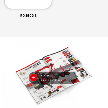
RD 1600 E
STAŽENÍ
PDF (34.7 MB)