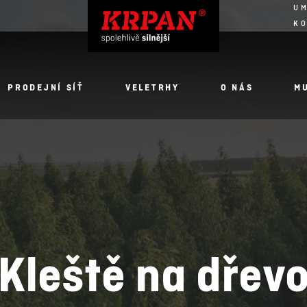
UM
K
PRODEJNÍ SÍŤ
VELETRHY
O NÁS
M
Kleště na dřev