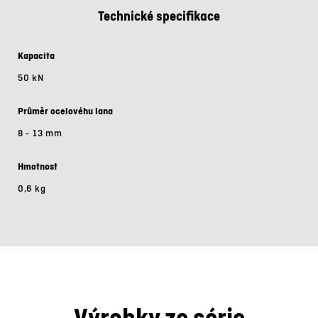
Technické specifikace
Kapacita
50 kN
Průměr ocelovéhu lana
8 - 13 mm
Hmotnost
0,6 kg
Výrobky ze série