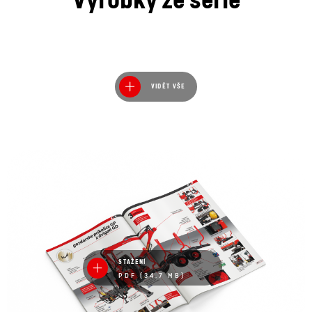
VIDĚT VŠE
STAŽENÍ
PDF (34.7 MB)