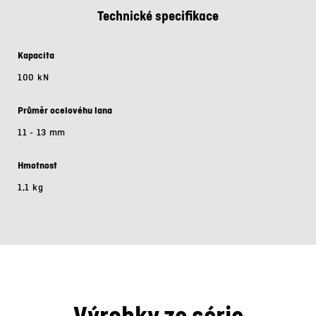
Technické specifikace
Kapacita
100 kN
Průměr ocelovéhu lana
11 - 13 mm
Hmotnost
1,1 kg
Výrobky ze série