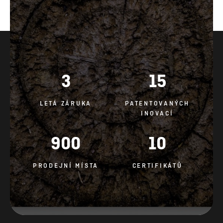
3
15
LETÁ ZÁRUKA
PATENTOVANÝCH
INOVACÍ
900
10
PRODEJNÍ MÍSTA
CERTIFIKÁTŮ
PRÁVNÍ POUČENÍ
POLITIKA OCHRANY SOUKROMÍ
ZÁSADY POUŽÍVÁNÍ SOUBORŮ COOKIE