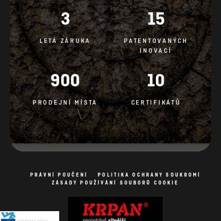
900
10
PRODEJNÍ MÍSTA
CERTIFIKÁTŮ
PRÁVNÍ POUČENÍ
POLITIKA OCHRANY SOUKROMÍ
ZÁSADY POUŽÍVÁNÍ SOUBORŮ COOKIE
Zásady používání souborů cookie
Všechna práva vyhrazena Fotografie jsou symbolické.
Výroba webových stránek: AV studio