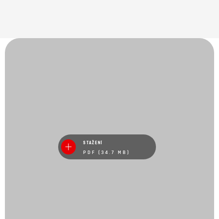
STAŽENÍ
PDF (34.7 MB)
Prohlédněte si náš