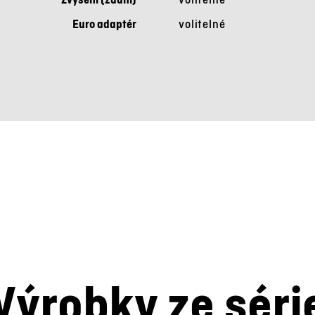
Euro adaptér
volitelné
Výrobky ze séri