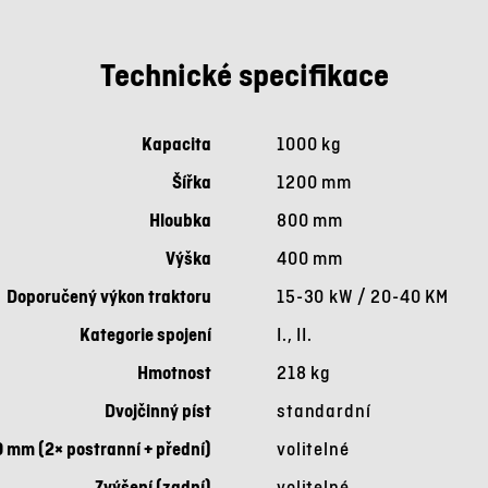
Technické specifikace
Kapacita
1000 kg
Šířka
1200 mm
Hloubka
800 mm
Výška
400 mm
Doporučený výkon traktoru
15-30 kW / 20-40 KM
Kategorie spojení
I., II.
Hmotnost
218 kg
Dvojčinný píst
standardní
 mm (2× postranní + přední)
volitelné
Zvýšení (zadní)
volitelné