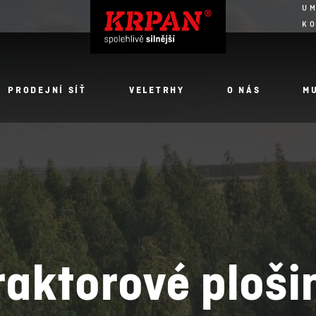
UM
K
PRODEJNÍ SÍŤ
VELETRHY
O NÁS
M
raktorové ploši