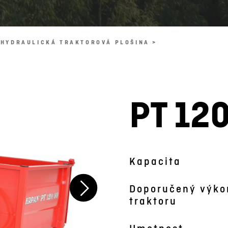
HYDRAULICKÁ TRAKTOROVÁ PLOŠINA >
PT 12
Obrázek je symbolický
Kapacita
Doporučený výko
traktoru