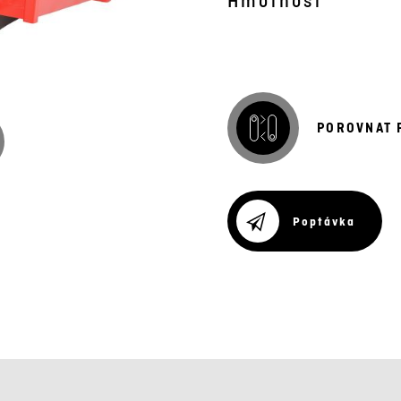
Hmotnost
POROVNAT 
Poptávka