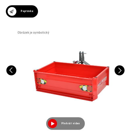
Poptávka
Obrázek je symbolický
Obr
Přehrát video