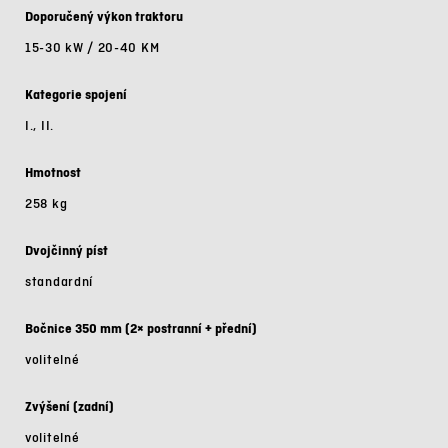
Doporučený výkon traktoru
15-30 kW / 20-40 KM
Kategorie spojení
I., II.
Hmotnost
258 kg
Dvojčinný píst
standardní
Bočnice 350 mm (2× postranní + přední)
volitelné
Zvýšení (zadní)
volitelné