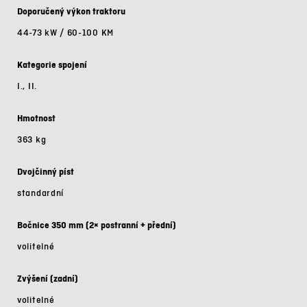
Doporučený výkon traktoru
44-73 kW / 60-100 KM
Kategorie spojení
I., II.
Hmotnost
363 kg
Dvojčinný píst
standardní
Bočnice 350 mm (2× postranní + přední)
volitelné
Zvýšení (zadní)
volitelné