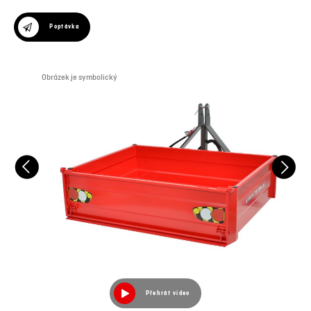
Poptávka
Obrázek je symbolický
Obr
Přehrát video