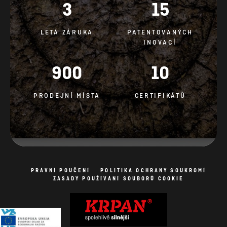
900
10
PRODEJNÍ MÍSTA
CERTIFIKÁTŮ
PRÁVNÍ POUČENÍ
POLITIKA OCHRANY SOUKROMÍ
ZÁSADY POUŽÍVÁNÍ SOUBORŮ COOKIE
Zásady používání souborů cookie
Všechna práva vyhrazena Fotografie jsou symbolické.
Výroba webových stránek: AV studio