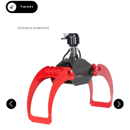
Poptávka
Obrázek je symbolický
Obr