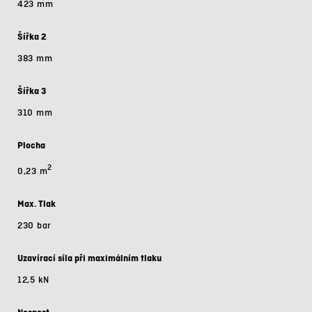
423 mm
Šířka 2
383 mm
Šířka 3
310 mm
Plocha
2
0,23 m
Max. Tlak
230 bar
Uzavírací síla při maximálním tlaku
12,5 kN