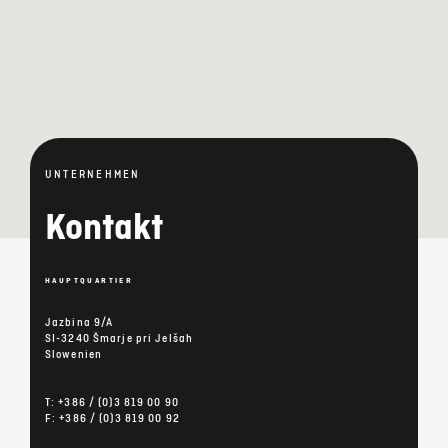
UNTERNEHMEN
Kontakt
HAUPTQUARTIER
Jazbina 9/A
SI-3240 Šmarje pri Jelšah
Slowenien
T: +386 / (0)3 819 00 90
F: +386 / (0)3 819 00 92