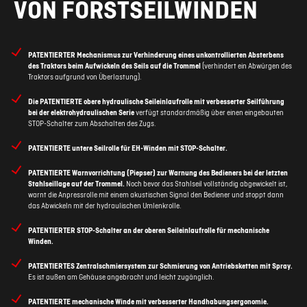
VON FORSTSEILWINDEN
PATENTIERTER Mechanismus zur Verhinderung eines unkontrollierten Absterbens
des Traktors beim Aufwickeln des Seils auf die Trommel
(verhindert ein Abwürgen des
Traktors aufgrund von Überlastung).
Die PATENTIERTE obere hydraulische Seileinlaufrolle mit verbesserter Seilführung
bei der elektrohydraulischen Serie
verfügt standardmäßig über einen eingebauten
STOP-Schalter zum Abschalten des Zugs.
PATENTIERTE
untere Seilrolle für EH-Winden mit STOP-Schalter.
PATENTIERTE
Warnvorrichtung (Piepser) z
ur Warnung des Bedieners bei der letzten
Stahlseillage auf der Trommel.
Noch bevor das Stahlseil vollständig abgewickelt ist,
warnt die Anpressrolle mit einem akustischen Signal den Bediener und stoppt dann
das Abwickeln mit der hydraulischen Umlenkrolle.
PATENTIERTER
STOP-Schalter an der oberen Seileinlaufrolle für mechanische
Winden.
PATENTIERTES
Zentralschmiersystem
zur Schmierung von Antriebsketten mit Spray.
Es ist außen am Gehäuse angebracht und leicht zugänglich.
PATENTIERTE
mechanische Winde mit verbesserter Handhabungsergonomie.