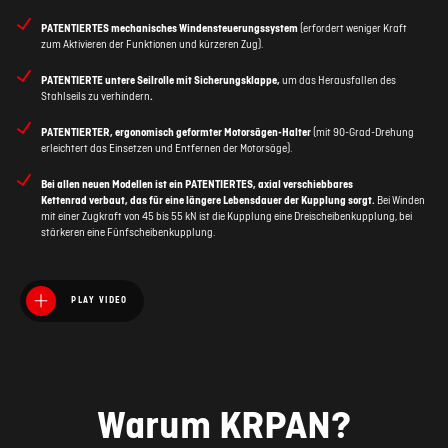
PATENTIERTES
mechanisches Windensteuerungssystem
(erfordert weniger Kraft
zum Aktivieren der Funktionen und kürzeren Zug).
PATENTIERTE
untere Seilrolle mit Sicherungsklappe,
um das Herausfallen des
Stahlseils zu verhindern
.
PATENTIERTER,
ergonomisch geformter
Motorsägen-Halter
(mit 90-Grad-Drehung
erleichtert das Einsetzen und Entfernen der Motorsäge).
Bei allen neuen Modellen ist ein
PATENTIERTES, axial verschiebbares
Kettenrad
verbaut, das für eine längere Lebensdauer der Kupplung sorgt.
Bei Winden
mit einer Zugkraft von 45 bis 55 kN ist die Kupplung eine Dreischeibenkupplung, bei
stärkeren eine Fünfscheibenkupplung.
PLAY VIDEO
Warum KRPAN?