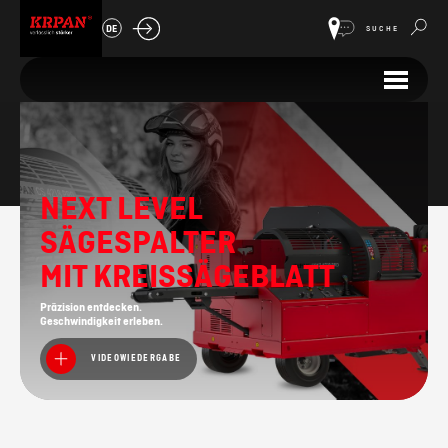
DE
SUCHE
Vitli Krpan
NEXT LEVEL
SÄGESPALTER
MIT KREISSÄGEBLATT
Präzision entdecken.
Geschwindigkeit erleben.
VIDEOWIEDERGABE