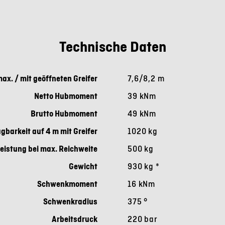
Technische Daten
ax. / mit geöffneten Greifer
7,6/8,2 m
Netto Hubmoment
39 kNm
Brutto Hubmoment
49 kNm
agbarkeit auf 4 m mit Greifer
1020 kg
eistung bei max. Reichweite
500 kg
Gewicht
930 kg
*
Schwenkmoment
16 kNm
Schwenkradius
375 °
Arbeitsdruck
220 bar