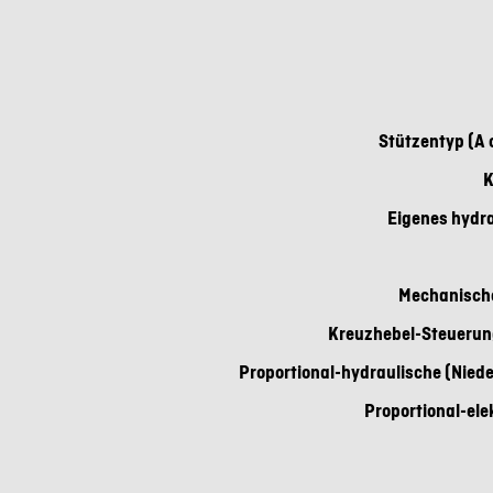
Stützentyp (A
K
Eigenes hydr
Mechanisch
Kreuzhebel-Steuerung
Proportional-hydraulische (Nied
Proportional-ele