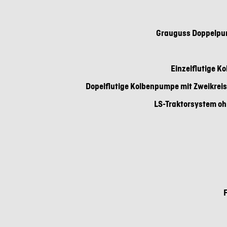
Grauguss Doppelpum
Einzelflutige K
Dopelflutige Kolbenpumpe mit Zweikreis
LS-Traktorsystem oh