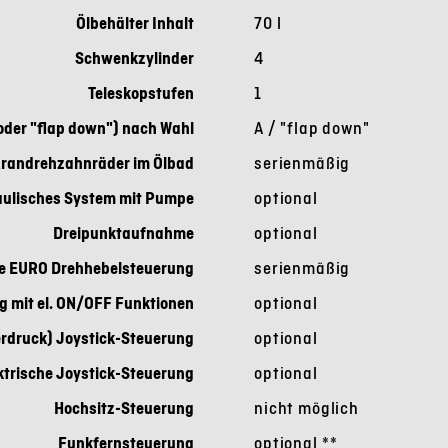
Ölbehälter Inhalt
70 l
Schwenkzylinder
4
Teleskopstufen
1
 oder "flap down") nach Wahl
A / "flap down"
randrehzahnräder im Ölbad
serienmäßig
aulisches System mit Pumpe
optional
Dreipunktaufnahme
optional
e EURO Drehhebelsteuerung
serienmäßig
 mit el. ON/OFF Funktionen
optional
erdruck) Joystick-Steuerung
optional
ktrische Joystick-Steuerung
optional
Hochsitz-Steuerung
nicht möglich
Funkfernsteuerung
optional
**