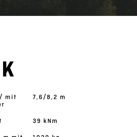
 K
/ mit
7,6/8,2 m
er
t
39 kNm