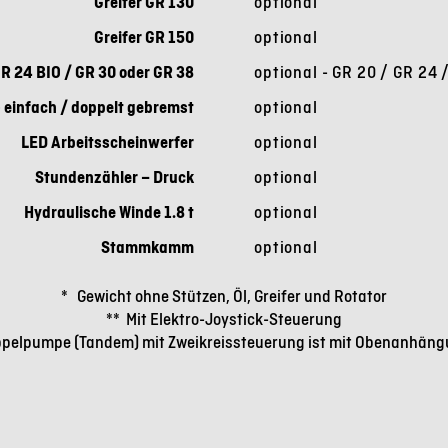
Greifer GR 130
optional
Greifer GR 150
optional
GR 24 BIO / GR 30 oder GR 38
optional
- GR 20 / GR 24 
 einfach / doppelt gebremst
optional
LED Arbeitsscheinwerfer
optional
Stundenzähler – Druck
optional
Hydraulische Winde 1.8 t
optional
Stammkamm
optional
* Gewicht ohne Stützen, Öl, Greifer und Rotator
** Mit Elektro-Joystick-Steuerung
ppelpumpe (Tandem) mit Zweikreissteuerung ist mit Obenanhängu