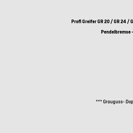
Profi Greifer GR 20 / GR 24 / 
Pendelbremse -
*** Grauguss- Do