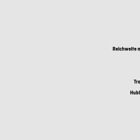
Reichweite m
Tr
Hubl