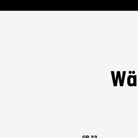
Wäh
GR 23