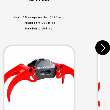
Max. Öffnungsweite:
1570 mm
M
Tragkraft:
5000 kg
Gewicht:
194 kg