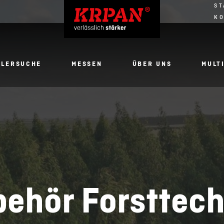
ST
K
DLERSUCHE
MESSEN
ÜBER UNS
MULT
behör Forsttech