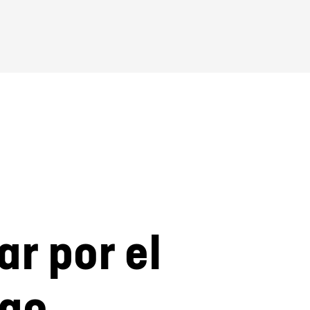
r por el
ogo