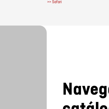
>> Safari
Navega
catál