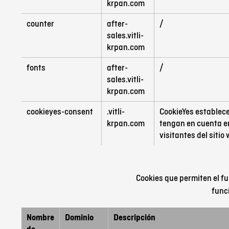
krpan.com
counter
after-
/
sales.vitli-
krpan.com
fonts
after-
/
sales.vitli-
krpan.com
cookieyes-consent
.vitli-
CookieYes establece
krpan.com
tengan en cuenta en
visitantes del sitio
Cookies que permiten el fu
func
Nombre
Dominio
Descripción