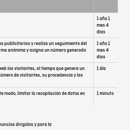
1 año 1
mes 4
días
s publicitarias y realiza un seguimiento del
1 año 1
e forma anónima y asigna un número generado
mes 4
días
web los visitantes, al tiempo que genera un
1 día
 número de visitantes, su procedencia y las
ste modo, limitar la recopilación de datos en
1 minuto
uncios dirigidos y para la