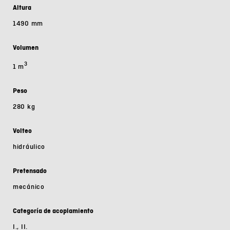
Altura
1490 mm
Volumen
3
1 m
Peso
280 kg
Volteo
hidráulico
Pretensado
mecánico
Categoría de acoplamiento
I., II.