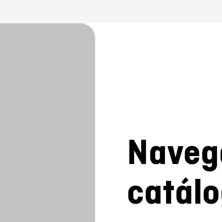
Navega
catál