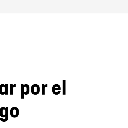
r por el
ogo