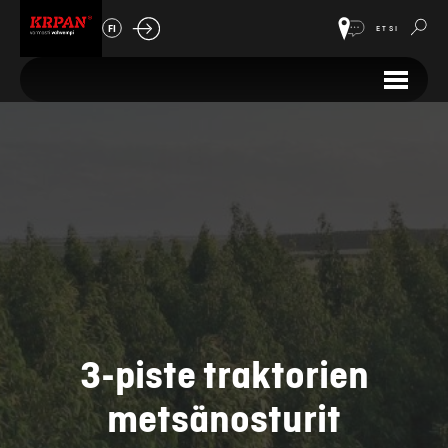
FI
ETSI
3-piste traktorien
metsänosturit