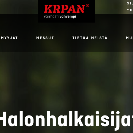
SI
YH
NMYYJÄT
MESSUT
TIETOA MEISTÄ
MU
Halonhalkaisija