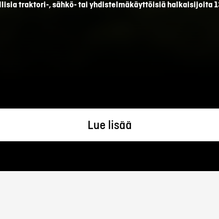
isia traktori-, sähkö- tai yhdistelmäkäyttöisiä halkaisijoita
Lue lisää
Täyttää EU:n turvamääräykset - käyttö kahdella kädellä.
Kaikki letkut vuorattu suojakuorella.
allit voidaan varustaa vinssillä, jolloin isompienkin pölkkyjen 
Kaikki halkaisijat testataan ennen toimitusta tehtaalta.