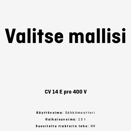
Valitse mallisi
CV 14 E pro 400 V
Käyttövoima:
Sähkömoottori
Halkaisuvoima:
13 t
Suositeltu traktorin teho:
HV