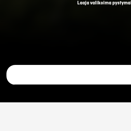
Laaja valikoima pystymall
Traktorikäyttöiset m