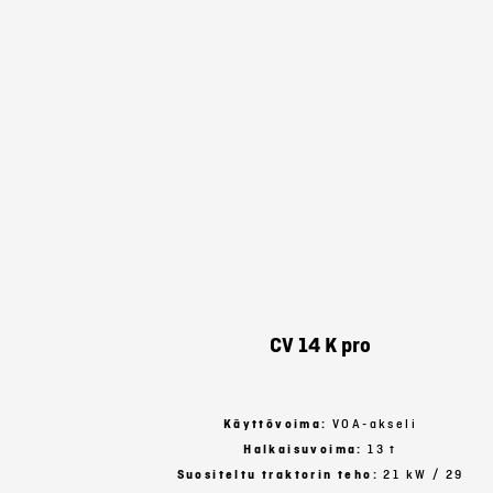
CV 14 K pro
Käyttövoima:
VOA-akseli
Halkaisuvoima:
13 t
Suositeltu traktorin teho:
21 kW / 29