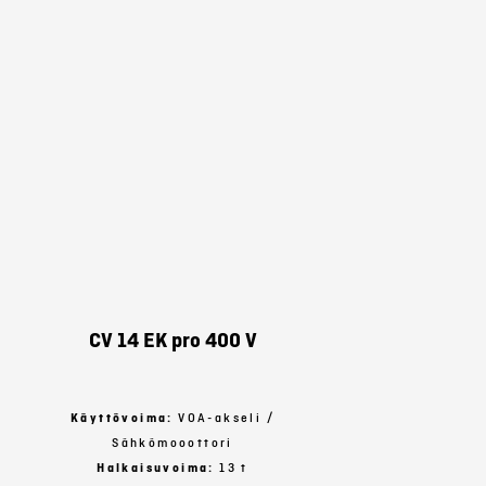
CV 14 EK pro 400 V
Käyttövoima:
VOA-akseli /
Sähkömooottori
Halkaisuvoima:
13 t
Suosi