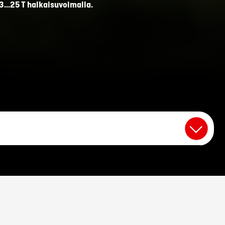
 13…25 T halkaisuvoimalla.
käsittely on helppoa.