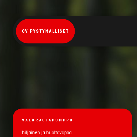
CV PYSTYMALLISET
VALURAUTAPUMPPU
hiljainen ja huoltovapaa