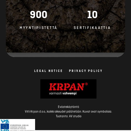
900
10
MYYNTIPISTETTÄ
SERTIFIKAATTIA
LEGAL NOTICE
PRIVACY POLICY
Evästekäytäntö
Vitli Krpan d.o.o., kaikki oikeudet pidätetään. Kuvat ovat symbolisia.
Tuotanto: AV studio