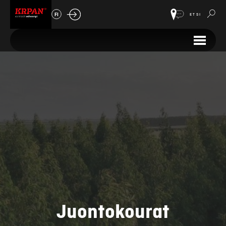
FI
ETSI
Juontokourat