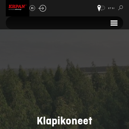
FI
ETSI
Klapikoneet