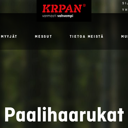
SI
YH
NMYYJÄT
MESSUT
TIETOA MEISTÄ
MU
Paalihaarukat