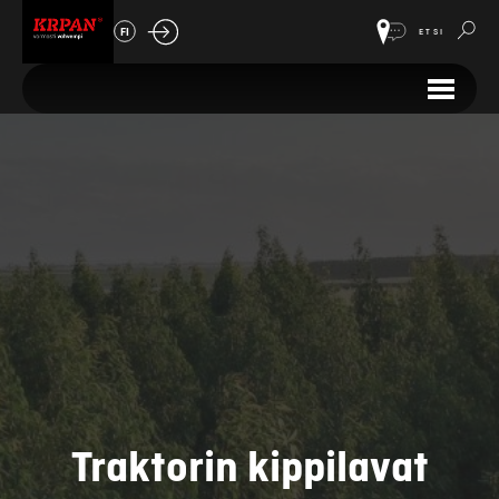
FI
ETSI
Traktorin kippilavat