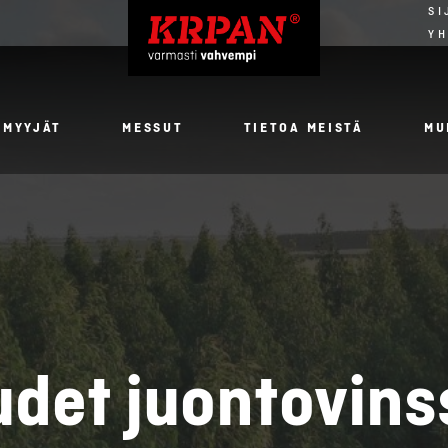
SI
YH
NMYYJÄT
MESSUT
TIETOA MEISTÄ
MU
det juontovins