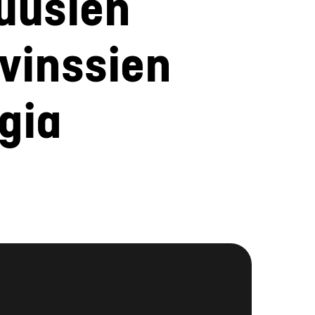
uusien
vinssien
gia