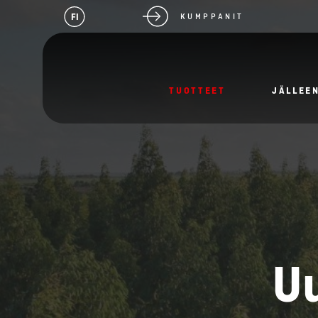
FI
KUMPPANIT
TUOTTEET
JÄLLEE
Uu