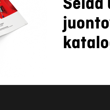
Selaa 
juonto
katalo