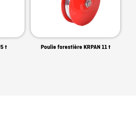
5 t
Poulie forestière KRPAN 11 t