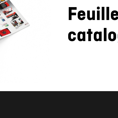
Feuill
catal