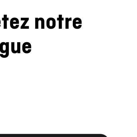
ogue
s