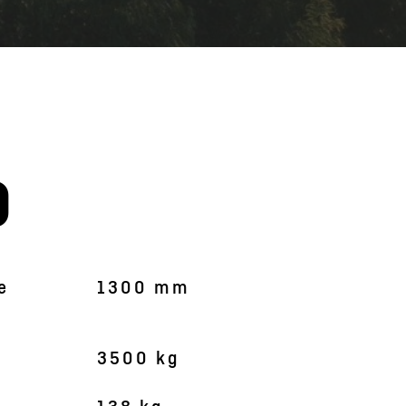
0
L'image est symboliqu
e
1300 mm
3500 kg