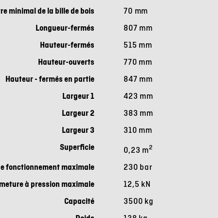
e minimal de la bille de bois
70 mm
Longueur-fermés
807 mm
Hauteur-fermés
515 mm
Hauteur-ouverts
770 mm
Hauteur - fermés en partie
847 mm
Largeur 1
423 mm
Largeur 2
383 mm
Largeur 3
310 mm
Superficie
2
0,23 m
de fonctionnement maximale
230 bar
rmeture à pression maximale
12,5 kN
Capacité
3500 kg
Poids
138 kg