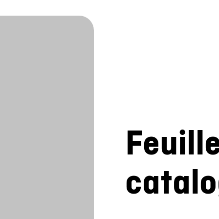
Feuill
catal