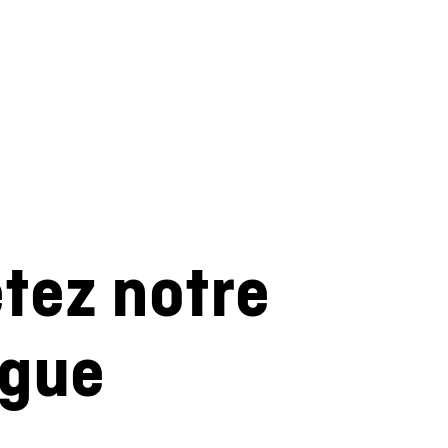
etez notre
ogue