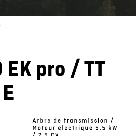
>
 EK pro / TT
L'image est symboliqu
 E
Arbre de transmission /
Moteur électrique 5.5 kW
/ 7.5 CV