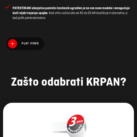
PATENTIRANI aksijalno pomični lančanik ugrađen je na sve nove modele i omogućuje
duži vijek trajanja spojke.
Kod vitla vučne sile od 45 do 55 kN kvačilo je trolamelno, a
kod jačih peterolamelno.
PLAY VIDEO
Zašto odabrati KRPAN?