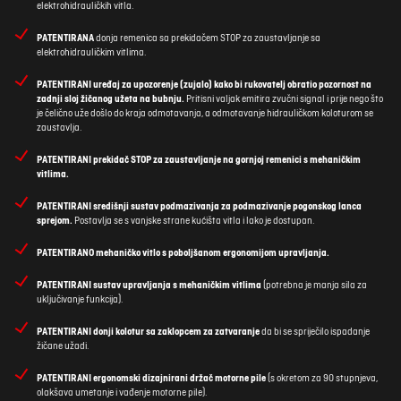
elektrohidrauličkih vitla.
PATENTIRANA
donja remenica sa prekidačem STOP za zaustavljanje sa
elektrohidrauličkim vitlima.
PATENTIRANI uređaj za upozorenje (zujalo) kako bi rukovatelj obratio pozornost na
zadnji sloj žičanog užeta na bubnju.
Pritisni valjak emitira zvučni signal i prije nego što
je čelično uže došlo do kraja odmotavanja, a odmotavanje hidrauličkom koloturom se
zaustavlja.
PATENTIRANI prekidač STOP za zaustavljanje na gornjoj remenici s mehaničkim
vitlima.
PATENTIRANI središnji sustav podmazivanja za podmazivanje pogonskog lanca
sprejom.
Postavlja se s vanjske strane kućišta vitla i lako je dostupan.
PATENTIRANO mehaničko vitlo s poboljšanom ergonomijom upravljanja.
PATENTIRANI sustav upravljanja s mehaničkim vitlima
(potrebna je manja sila za
uključivanje funkcija).
PATENTIRANI donji kolotur sa zaklopcem za zatvaranje
da bi se spriječilo ispadanje
žičane užadi.
PATENTIRANI ergonomski dizajnirani držač motorne pile
(s okretom za 90 stupnjeva,
olakšava umetanje i vađenje motorne pile).