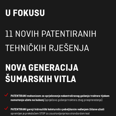
U FOKUSU
11 NOVIH PATENTIRANIH
TEHNIČKIH RJEŠENJA
NOVA GENERACIJA
ŠUMARSKIH VITLA
PATENTIRANI mehanizam za sprječavanje nekontroliranog gašenja traktora tijekom
namatanja užeta na bubanj
(spriječava gašenje traktora zbog preopterećenja).
PATENTIRANI gornji hidraulički koloturnik s poboljšanim vođenjem žičane užadi
opremljen je prekidačem STOP za zaustavljanje kao standardom kod