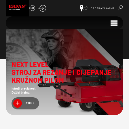
HR
PRETRAŽIVANJE
Vitli Krpan
NEXT LEVEL
STROJ ZA REZANJE I CIJEPANJE
KRUŽNOM PILOM
Istraži preciznost.
Doživi brzinu.
VIDEO