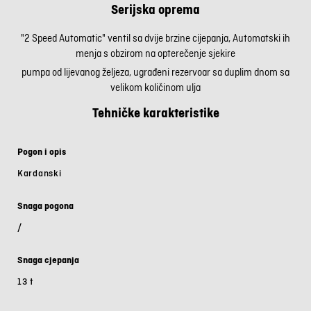
Serijska oprema
"2 Speed Automatic" ventil sa dvije brzine cijepanja, Automatski ih
menja s obzirom na opterečenje sjekire
pumpa od lijevanog željeza, ugrađeni rezervoar sa duplim dnom sa
velikom količinom ulja
Tehničke karakteristike
Pogon i opis
Kardanski
Snaga pogona
/
Snaga cjepanja
13 t