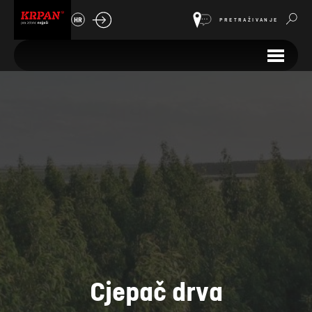
HR
PRETRAŽIVANJE
Cjepač drva