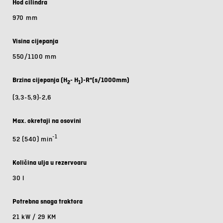
Hod cilindra
970 mm
Visina cijepanja
550/1100 mm
Brzina cijepanja (H
- H
)-R*(s/1000mm)
2
1
(3,3-5,9)-2,6
Max. okretaji na osovini
-1
52 (540) min
Količina ulja u rezervoaru
30 l
Potrebna snaga traktora
21 kW / 29 KM