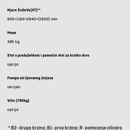
Mjere ŠxDxVx(VT)**
805×1160×2840×(1850) mm
Masa
385 kg
Stol s produžetkom i pomočni stol za kratko drvo
opcija
Pumpa od lijevanog željeza
serijski
Vitlo (750kg)
opcija
* B2- druga brzina; B1- prva brzina; R- pomicanje cilindra