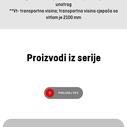
unatrag
**Vt- transportna visina; transportna visina cjepača sa
vitlom je 2100 mm
Proizvodi iz serije
POGLEDAJ SVE