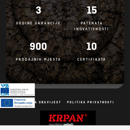
900
10
PRODAJNIH MJESTA
CERTIFIKATA
PRAVNA OBAVIJEST
POLITIKA PRIVATNOSTI
Politika kolačića
Sva prava pridržana. Fotografije su simbolične.
Izrada mrežnih stranica: AV studio