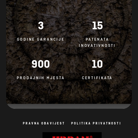
GODINE GARANCIJE
PATENATA
INOVATIVNOSTI
900
10
PRODAJNIH MJESTA
CERTIFIKATA
PRAVNA OBAVIJEST
POLITIKA PRIVATNOSTI
Politika kolačića
Sva prava pridržana. Fotografije su simbolične.
Izrada mrežnih stranica: AV studio