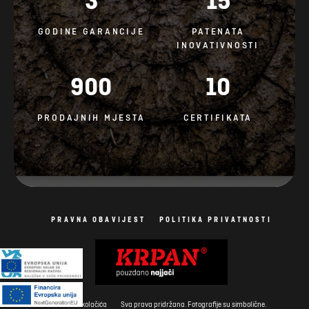
3
15
GODINE GARANCIJE
PATENATA
INOVATIVNOSTI
900
10
PRODAJNIH MJESTA
CERTIFIKATA
PRAVNA OBAVIJEST
POLITIKA PRIVATNOSTI
Politika kolačića
Sva prava pridržana. Fotografije su simbolične.