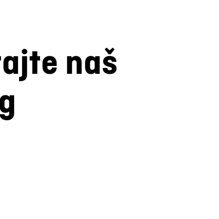
tajte naš
og