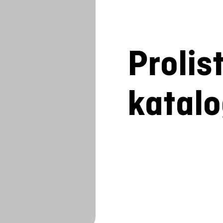
Prolis
katal