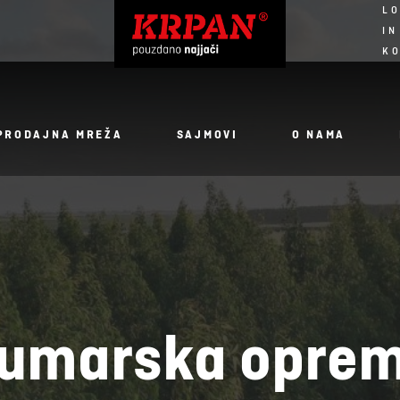
LO
IN
K
PRODAJNA MREŽA
SAJMOVI
O NAMA
umarska opre