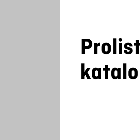
Prolis
katal