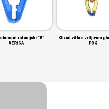
 element rotacijski "V"
Klizač vitla s vrtljivom gl
VERIGA
POK