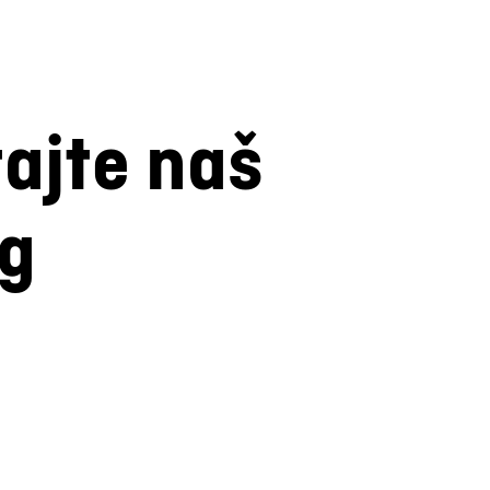
tajte naš
og