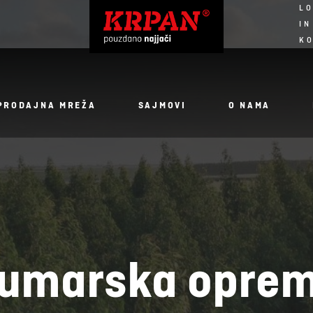
LO
IN
K
PRODAJNA MREŽA
SAJMOVI
O NAMA
umarska opre