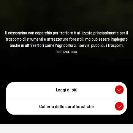
Il cassoncino con coperchio per trattore è utilizzato principalmente per il
trasporto di strumenti e attrezzature forestali, ma può essere impiegato
anche in altri settori come l'agricoltura, i servizi pubblici, i trasporti,
l'edilizia, ecc.
Leggi di più
Il cassoncino con coperchio per trattore offre
un posto sicuro e
Galleria della caratteristiche
pratico per riporre e trasportare attrezzi e altri accessori
su un
trattore o un veicolo simile. Il cassoncino con serratura ha una
capacità di 400 litri
e un
ripiano interno montato di serie
, che
consente un'organizzazione efficiente e la combinazione di aree
di stoccaggio per articoli di dimensioni diverse. Per assicurare i