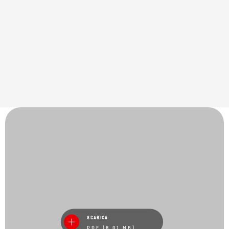
*Le forze massime di trazione o le massime masse di trazione
dei singoli modelli sono 5 kN o 0,5 tonnellate inferiori rispetto
alle indicazioni del modello stesso.
SCARICA
PDF (8.01 MB)