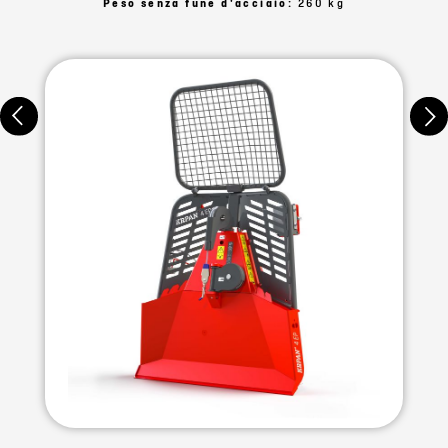
Peso senza fune d'acciaio:
260 kg
non richiesto della fune metallica sul tamburo. Qualora il trattore
venisse sollevato durante l’avvolgimento, può essere abbassato
al suolo in modo controllato. Il meccanismo di impegno della
frizione è alloggiato dentro al verricello ed è protetto dai danni
derivanti dall’esterno. Il meccanismo di frenata è anch’esso
situato dentro l’alloggiamento. Aumentando il numero di dischi
della frizione e ottimizzando il meccanismo, la corsa è
accorciata ed è necessaria una quantità minore di forza sulla
fune per impegnare la frizione e disimpegnare il freno.
STRUTTURA DI SUPPORTO A PIRAMIDE
C
on i verricelli a controllo meccanico, entrambi i meccanismi di
leva di controllo (trazione e impegno del freno) sono protetti
dagli agenti esterni e da eventuali danni essendo collocati nella
sommità triangolare della struttura di supporto. Le pulegge sono
attaccate all’esterno.
MODELLI DI VERRICELLI MECCANICI
E
sistono quattro modelli indicati come 4 EP, 5 ERP, 6 ERP e 8
ERP.'R' sta per azionamento con ingranaggio intermedio
(riduzione), mentre 'P' sta per freno proporzionale.