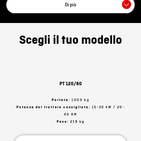
Di più
Volendo è possibile aggiungere
sponde rialzate laterali.
Tutte le piattaforme del trattore sono
sabbiate e verniciate a
Scegli il tuo modello
polvere
con vernice per facciate ad alta resistenza.
Puoi scegliere tra i seguenti modelli:
Idraulico (con potente cilindro a due vie)
PT 120/80
Portata:
1000 kg
Potenza del trattore consigliata:
15-30 kW / 20-
40 KM
Peso:
218 kg