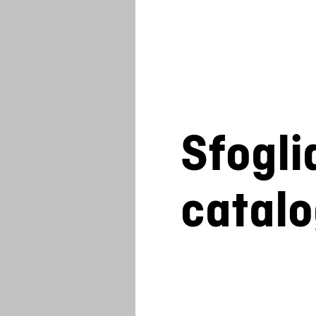
Sfogli
catal