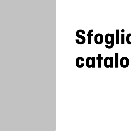
Sfogli
catal