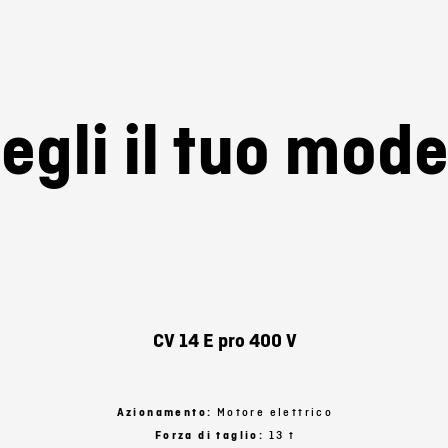
accalegna idraulico viene
testato al 100%
al termine della pro
egli il tuo mode
CV 14 E pro 400 V
Azionamento:
Motore elettrico
Forza di taglio:
13 t