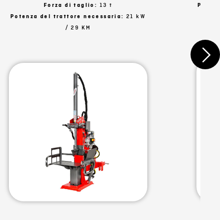
Forza di taglio:
13 t
Potenz
Potenza del trattore necessaria:
21 kW
/ 29 KM