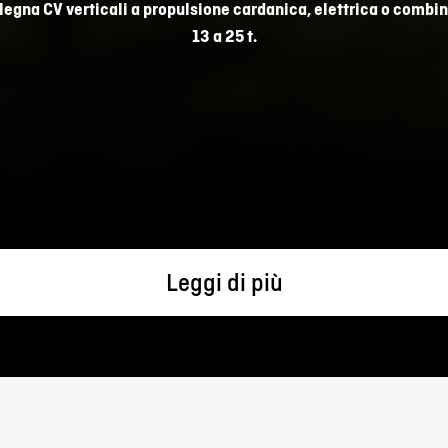
na CV verticali a propulsione cardanica, elettrica o combina
13 a 25 t.
Leggi di più
ati secondo le norme UE sulla sicurezza sul lavoro: attivazion
possibili danni, i tubi idraulici sono protetti da una camicia pro
ione cardanica, offriamo la possibilità di un
verricello a contr
idraulico.