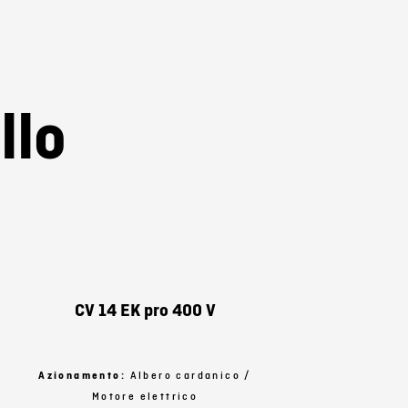
duzione.
llo
CV 14 EK pro 400 V
Azionamento:
Albero cardanico /
Az
Motore elettrico