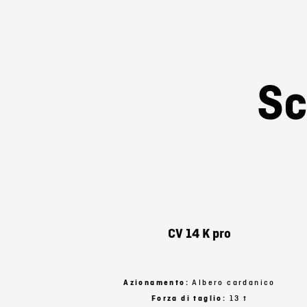
Ogni sp
Sc
CV 14 K pro
Azionamento:
Albero cardanico
Forza di taglio:
13 t