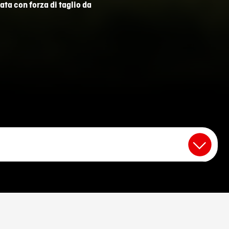
ta con forza di taglio da
e a due mani.
tettiva.
ollo remoto meccanico o