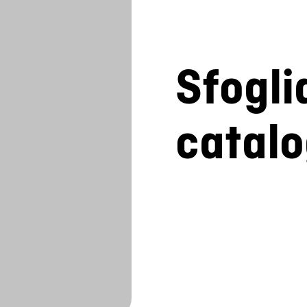
Sfogli
catal