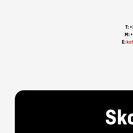
T:
+
M:
+
E:
ka
Sko