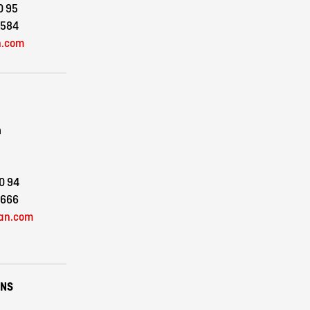
0 95
 584
n.com
n
0 94
 666
pan.com
ONS