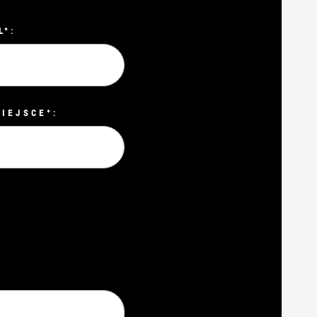
L*:
MIEJSCE*: