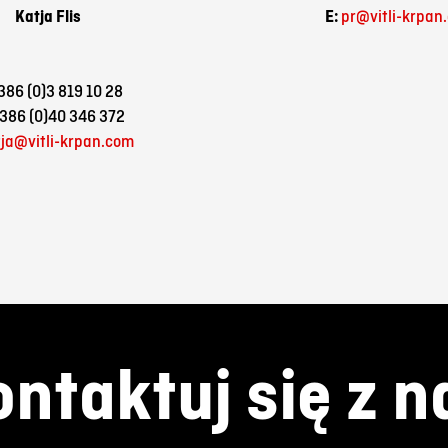
Katja
Flis
E:
pr@vitli-krpan
386 (0)3 819 10 28
386 (0)40 346 372
tja@vitli-krpan.com
ntaktuj się z 