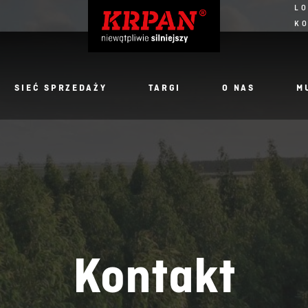
LO
K
SIEĆ SPRZEDAŻY
TARGI
O NAS
M
Kontakt