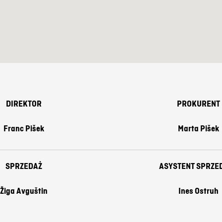
DIREKTOR
PROKURENT
Franc Pišek
Marta Pišek
SPRZEDAŻ
ASYSTENT SPRZE
Žiga Avguštin
Ines Ostruh