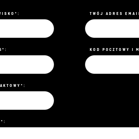
WISKO*:
TWÓJ ADRES EMAI
S*:
KOD POCZTOWY I 
AKTOWY*:
*: