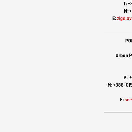
T:
+
M:
+
E:
ziga.a
PO
Urban Pi
P:
+
M:
+386 (0)5
E:
ser