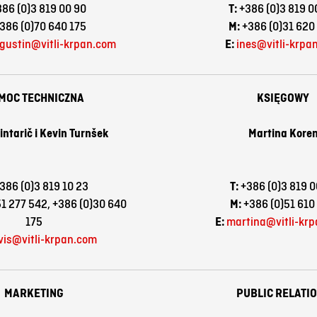
386 (0)3 819 00 90
T:
+386 (0)3 819 0
386 (0)70 640 175
M:
+386 (0)31 620
vgustin@vitli-krpan.com
E:
ines@vitli-krpa
MOC TECHNICZNA
KSIĘGOWY
ntarič i
Kevin Turnšek
Martina Kore
386 (0)3 819 10 23
T:
+386 (0)3 819 0
1 277 542,
+386 (0)30 640
M:
+386 (0)51 610
175
E:
martina@vitli-kr
vis@vitli-krpan.com
MARKETING
PUBLIC RELATI