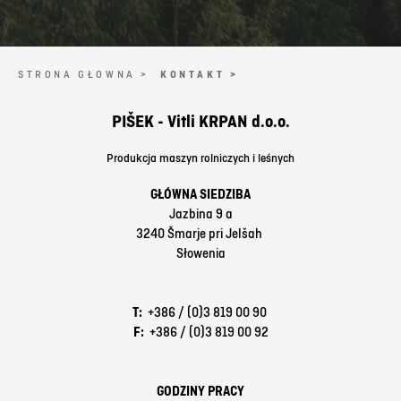
STRONA GŁOWNA >
KONTAKT >
PIŠEK - Vitli KRPAN d.o.o.
Produkcja maszyn rolniczych i leśnych
GŁÓWNA SIEDZIBA
Jazbina 9 a
3240 Šmarje pri Jelšah
Słowenia
T:
+386 / (0)3 819 00 90
F:
+386 / (0)3 819 00 92
GODZINY PRACY