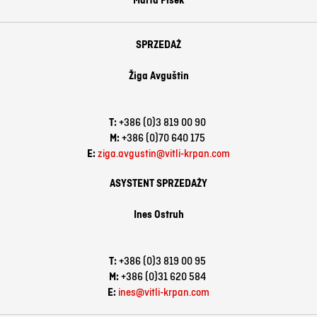
Marta Pišek
SPRZEDAŻ
Žiga Avguštin
T:
+386 (0)3 819 00 90
M:
+386 (0)70 640 175
E:
ziga.avgustin@vitli-krpan.com
ASYSTENT SPRZEDAŻY
Ines Ostruh
T:
+386 (0)3 819 00 95
M:
+386 (0)31 620 584
E:
ines@vitli-krpan.com