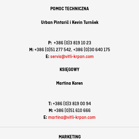
POMOC TECHNICZNA
Urban Pintarič i
Kevin Turnšek
P:
+386 (0)3 819 10 23
M:
+386 (0)51 277 542,
+386 (0)30 640 175
E:
servis@vitli-krpan.com
KSIĘGOWY
Martina Koren
T:
+386 (0)3 819 00 94
M:
+386 (0)51 610 666
E:
martina@vitli-krpan.com
MARKETING