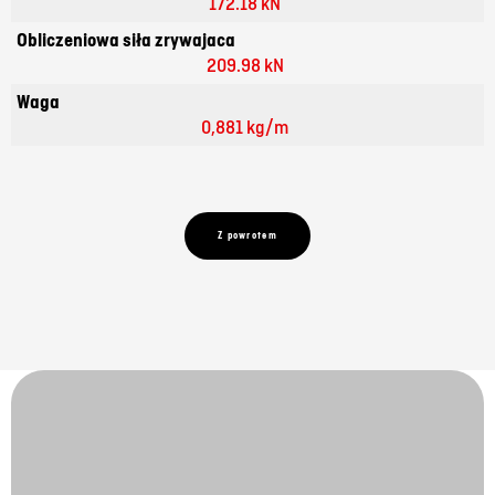
172.18 kN
Obliczeniowa siła zrywajaca
209.98 kN
Waga
0,881 kg/m
Z powrotem