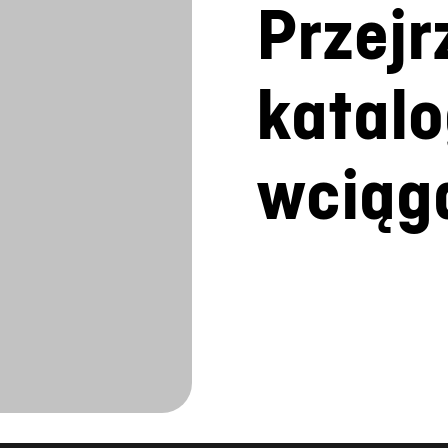
katal
wciąg
ań z nami w ko