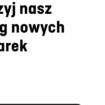
og nowych
arek
ntakcie