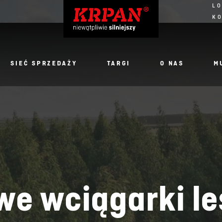
LO
K
SIEĆ SPRZEDAŻY
TARGI
O NAS
M
e wciągarki l