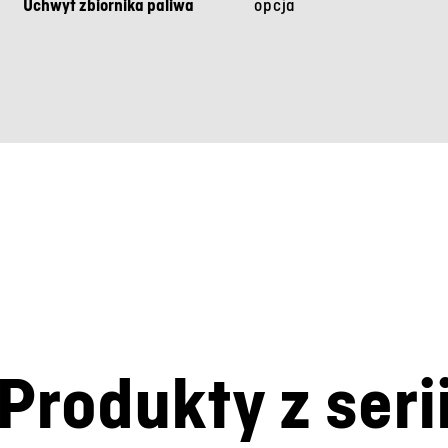
Uchwyt zbiornika paliwa
opcja
Produkty z seri