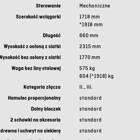
Sterowanie
Mechaniczne
Szerokość wciągarki
1718 mm
*1918 mm
Długość
660 mm
Wysokość z osłoną z siatki
2315 mm
Wysokość bez osłony z siatki
1770 mm
Waga bez liny stalowej
575 kg
604 (*1918) kg
Kategoria złącza
II., III.
Hamulec proporcjonalny
standard
Dolny bloczek
standard
2 schowki na akcesoria
standard
drewna i uchwyt na siekierę
standard