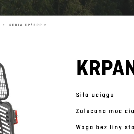
 >
SERIA EP/ERP >
KRPAN
Obraz jest symboliczny
Siła uciągu
Zalecana moc ci
Waga bez liny st