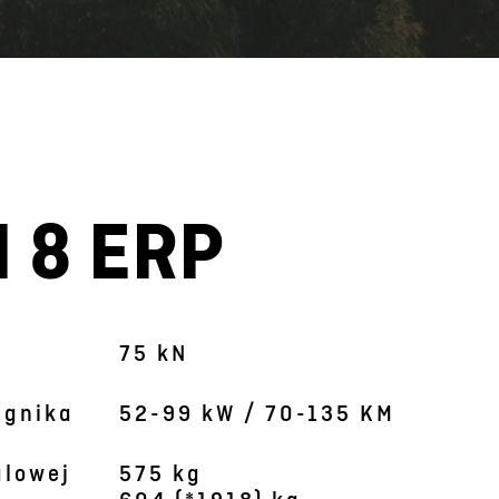
 8 ERP
Obraz jest symboliczny
75 kN
ągnika
52-99 kW / 70-135 KM
alowej
575 kg