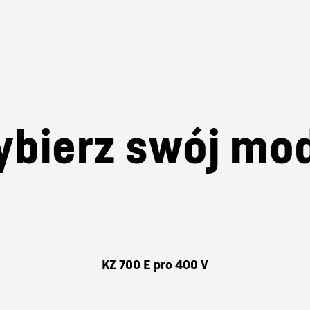
ieczeństwo pracy
, ponieważ operator nie musi trzynmać cię
szechstronność
dzięki dużym gumowym kołom transportowy
 w dowolnym miejscu i czasie, można je połączyć z jednym 
przenośników taśmowych TT.
bierz swój mo
KZ 700 E pro 400 V