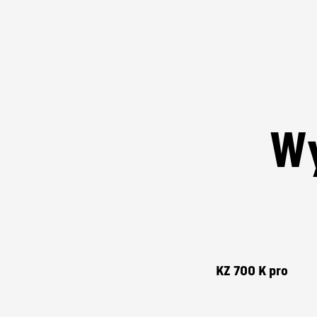
Duże bezp
W
Pił KRPAN można używać
Wy
KZ 700 K pro