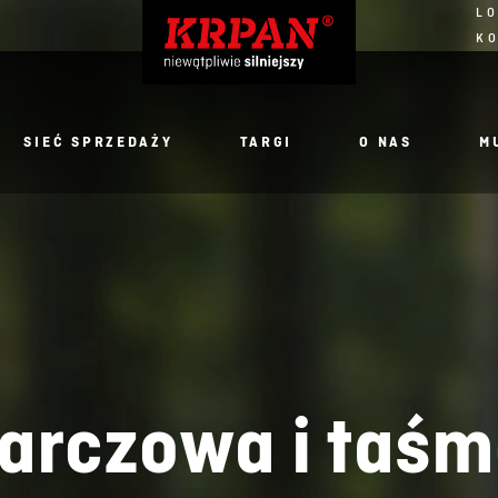
LO
K
SIEĆ SPRZEDAŻY
TARGI
O NAS
M
tarczowa i taś