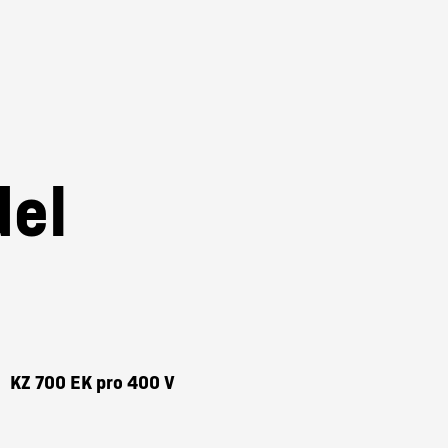
tego drewna
m.
z naszych teleskopowych
del
KZ 700 EK pro 400 V