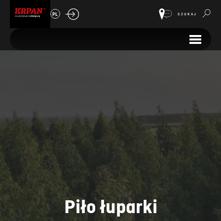
PL
SZUKAJ
Piło łuparki