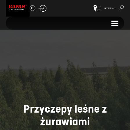
PL
SZUKAJ
Przyczepy leśne z
żurawiami