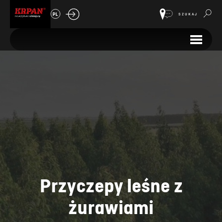
PL
SZUKAJ
Przyczepy leśne z
żurawiami