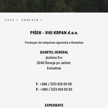
HOME >
CONTATO >
PIŠEK - Vitli KRPAN d.o.o.
Produçao de máquinas agricolas e florestais
QUARTEL GENERAL
Jazbina 9 a
3240 Šmarje pri Jelšah
Eslovênia
T:
+386 / (0)3 819 00 90
F:
+386 / (0)3 819 00 92
EXPEDIENTE