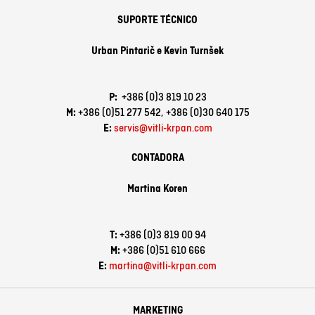
SUPORTE TÉCNICO
Urban Pintarič e Kevin Turnšek
P:
+386 (0)3 819 10 23
M:
+386 (0)51 277 542,
+386 (0)30 640 175
E:
servis@vitli-krpan.com
CONTADORA
Martina Koren
T:
+386 (0)3 819 00 94
M:
+386 (0)51 610 666
E:
martina@vitli-krpan.com
MARKETING